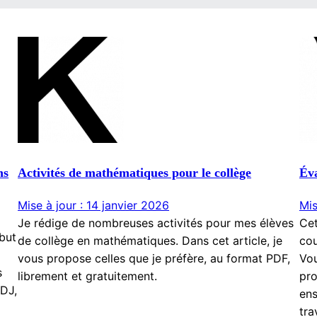
ns
Activités de mathématiques pour le collège
Éva
Mise à jour : 14 janvier 2026
Mis
Je rédige de nombreuses activités pour mes élèves
Cet
ébut
de collège en mathématiques. Dans cet article, je
cou
vous propose celles que je préfère, au format PDF,
Vou
s
librement et gratuitement.
pro
QDJ,
ens
tra