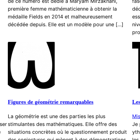
de ce numéro est dédié à Maryam Mirzakhani,
fas
première femme mathématicienne à obtenir la
déc
médaille Fields en 2014 et malheureusement
ess
décédée depuis. Elle est un modèle pour une […]
niv
pro
Figures de géométrie remarquables
Les
La géométrie est une des parties les plus
Mis
iser
stimulantes des mathématiques. Elle offre des
Je 
e
situations concrètes où le questionnement produit
yth
n
des conjectures qui mènent à des démonstrations.
les