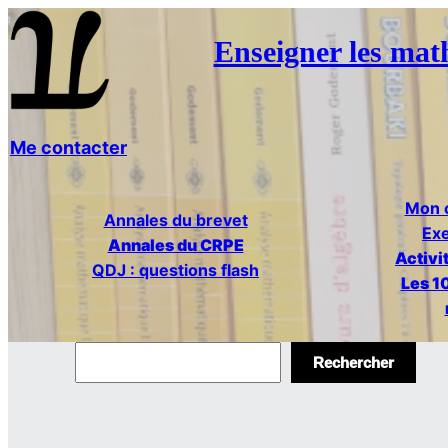
Enseigner les mat
Me contacter
Mon c
Annales du brevet
Exe
Annales du CRPE
Activi
QDJ : questions flash
Les 10
R
Rechercher
e
c
h