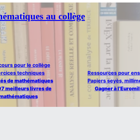
hématiques au collège
ours pour le collège
rcices techniques
Ressources pour ens
tés de mathématiques
Papiers seyès, milli
7 meilleurs livres de
Gagner à l’Euromil
mathématiques